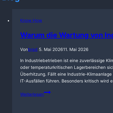
Know How
Warum die Wartung von Ind
Von
brad
5. Mai 2026
11. Mai 2026
In Industriebetrieben ist eine zuverlässige K
oder temperaturkritischen Lagerbereichen si
Überhitzung. Fällt eine Industrie-Klimaanlage
IT-Ausfällen führen. Besonders kritisch wird
Warum
Weiterlesen
die
Wartung
von