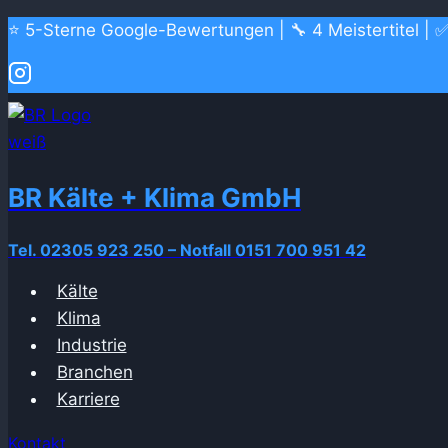
Zum
⭐ 5-Sterne Google-Bewertungen | 🔧 4 Meistertitel | ✅
Inhalt
springen
BR Kälte + Klima GmbH
Tel. 02305 923 250 – Notfall 0151 700 951 42
Kälte
Klima
Industrie
Branchen
Karriere
Kontakt