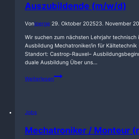
Kälte
Auszubildende (m/w/d)
+
Klima
Von
joerge
29. Oktober 2025
23. November 2
in
Castrop-
Wir suchen zum nächsten Lehrjahr technisch i
Rauxel
Ausbildung Mechatroniker/in für Kältetechnik
Standort: Castrop-Rauxel– Ausbildungsbeginn:
duale Ausbildung Über uns…
Auszubildende
Weiterlesen
(m/w/d)
Jobs
Mechatroniker / Monteur 