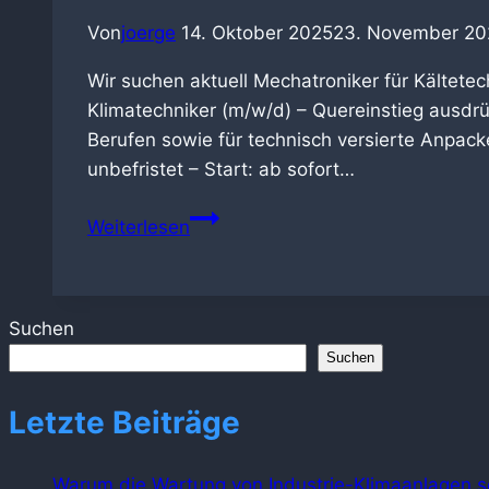
Von
joerge
14. Oktober 2025
23. November 20
Wir suchen aktuell Mechatroniker für Kältetec
Klimatechniker (m/w/d) – Quereinstieg ausdrüc
Berufen sowie für technisch versierte Anpack
unbefristet – Start: ab sofort…
Mechatroniker
Weiterlesen
/
Monteur
(m/w/d)
Suchen
Suchen
Letzte Beiträge
Warum die Wartung von Industrie-Klimaanlagen so