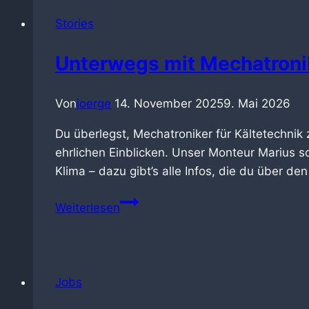
Industrie-
Stories
Klimaanlagen
so
Unterwegs mit Mechatronik
wichtig
ist
Von
joerge
14. November 2025
9. Mai 2026
Du überlegst, Mechatroniker für Kältetechnik 
ehrlichen Einblicken. Unser Monteur Marius sc
Klima – dazu gibt’s alle Infos, die du über de
Unterwegs
Weiterlesen
mit
Mechatroniker
Marius
von
Jobs
BR